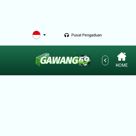
Pusat Pengaduan
HOME