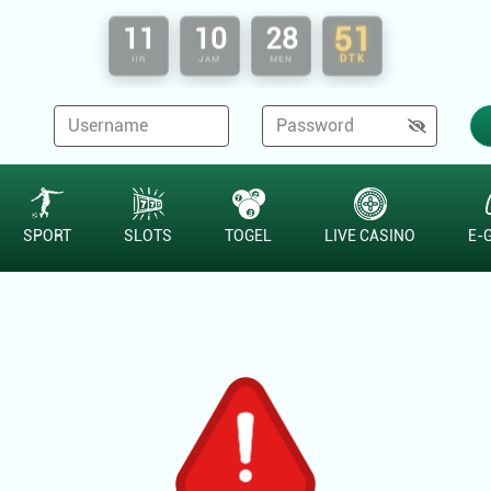
51
11
10
28
DTK
HR
JAM
MEN
SPORT
SLOTS
TOGEL
LIVE CASINO
E-