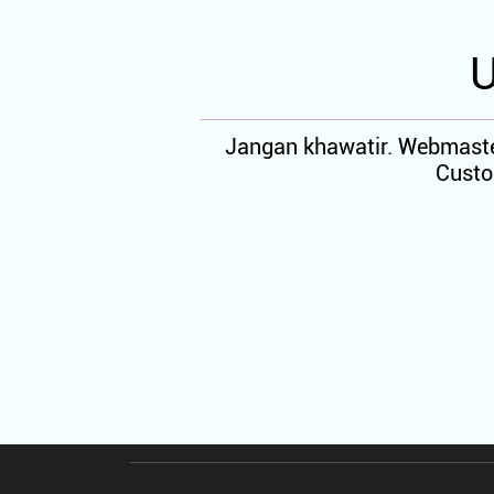
U
Jangan khawatir. Webmaster 
Custo